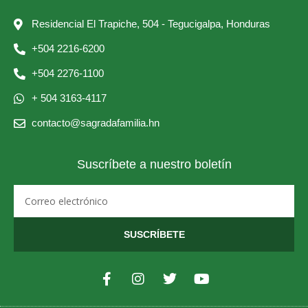
Residencial El Trapiche, 504 - Tegucigalpa, Honduras
+504 2216-6200
+504 2276-1100
+ 504 3163-4117
contacto@sagradafamilia.hn
Suscríbete a nuestro boletín
Email
SUSCRÍBETE
F
I
T
Y
a
n
w
o
c
s
i
u