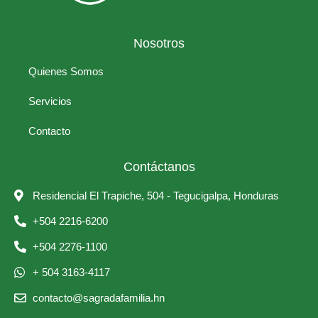
Nosotros
Quienes Somos
Servicios
Contacto
Contáctanos
Residencial El Trapiche, 504 - Tegucigalpa, Honduras
+504 2216-6200
+504 2276-1100
+ 504 3163-4117
contacto@sagradafamilia.hn