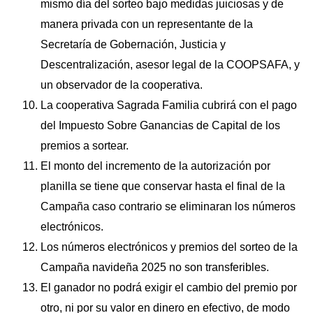
mismo día del sorteo bajo medidas juiciosas y de
manera privada con un representante de la
Secretaría de Gobernación, Justicia y
Descentralización, asesor legal de la COOPSAFA, y
un observador de la cooperativa.
La cooperativa Sagrada Familia cubrirá con el pago
del Impuesto Sobre Ganancias de Capital de los
premios a sortear.
El monto del incremento de la autorización por
planilla se tiene que conservar hasta el final de la
Campaña caso contrario se eliminaran los números
electrónicos.
Los números electrónicos y premios del sorteo de la
Campaña navideña 2025 no son transferibles.
El ganador no podrá exigir el cambio del premio por
otro, ni por su valor en dinero en efectivo, de modo