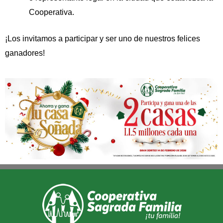
Cooperativa.
¡Los invitamos a participar y ser uno de nuestros felices
ganadores!