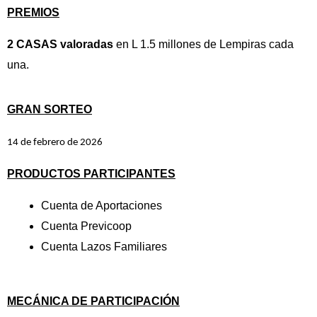
PREMIOS
2 CASAS valoradas
en
L 1.5 millones de Lempiras cada
una.
GRAN SORTEO
14 de febrero de 2026
PRODUCTOS PARTICIPANTES
Cuenta de Aportaciones
Cuenta Previcoop
Cuenta Lazos Familiares
MECÁNICA DE PARTICIPACIÓN