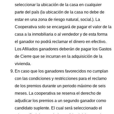
seleccionar la ubicación de la casa en cualquier
parte del país (la ubicación de la casa no debe de
estar en una zona de riesgo natural, social.). La
Cooperativa solo se encargará de pagar el valor de la
casa a la inmobiliaria o al vendedor y de esta forma
el ganador no podrá reclamar el dinero en efectivo.
Los Afiliados ganadores deberán de pagar los Gastos
de Cierre que se incurran en la adquisición de la
vivienda.
En caso que los ganadores favorecidos no cumplan
con las condiciones y restricciones para el reclamo
de los premios durante un periodo máximo de seis
meses. La cooperativa se reserva el derecho de
adjudicar los premios a un segundo ganador como
candidato suplente. El cual será seleccionado el